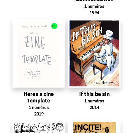
1
numéros
1994
Heres a zine
If this be sin
template
1
numéros
1
numéros
2014
2019