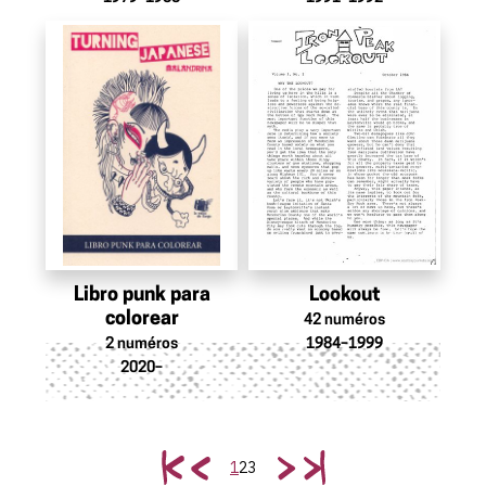
Libro punk para
Lookout
colorear
42
numéros
2
numéros
1984–1999
2020–
1
2
3