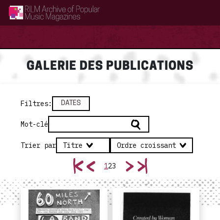
RILM Archive of Popular Music Magazines
GALERIE DES PUBLICATIONS
Filtres
:
DATES
Mot-clé
Trier par
Titre
Ordre croissant
1
2
3