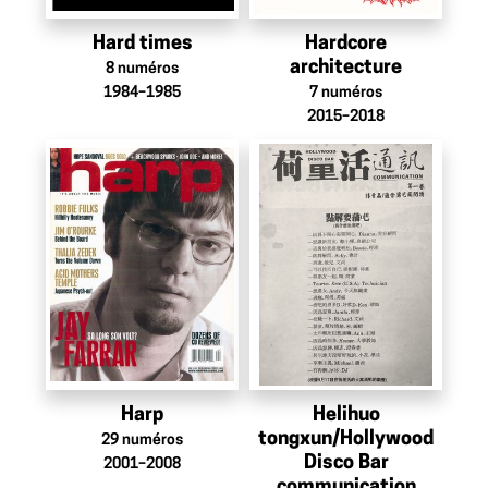
Hard times
Hardcore
architecture
8
numéros
1984–1985
7
numéros
2015–2018
Harp
Helihuo
tongxun/Hollywood
29
numéros
Disco Bar
2001–2008
communication