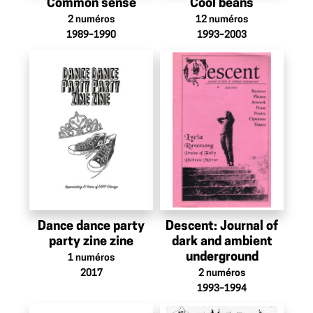
Common sense
Cool beans
2
numéros
12
numéros
1989–1990
1993–2003
Dance dance party
Descent: Journal of
party zine zine
dark and ambient
underground
1
numéros
2017
2
numéros
1993–1994