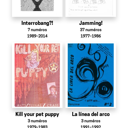
Interrobang?!
Jamming!
7
numéros
37
numéros
1989–2014
1977–1986
Kill your pet puppy
La línea del arco
3
numéros
3
numéros
1979–1983
1991–1992