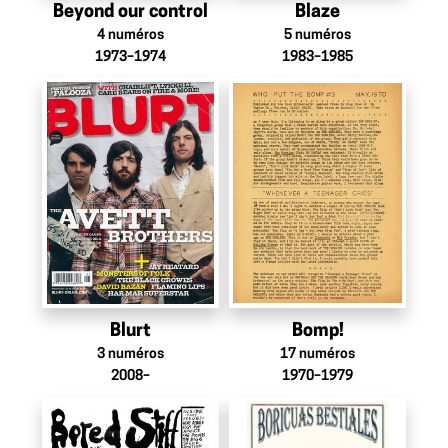
Beyond our control
Blaze
4
numéros
5
numéros
1973–1974
1983–1985
Blurt
Bomp!
3
numéros
17
numéros
2008–
1970–1979