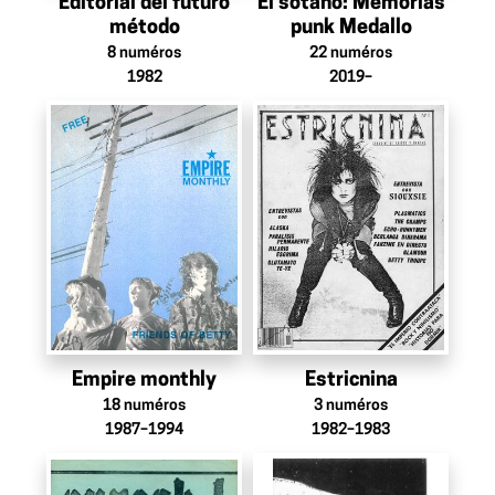
Editorial del futuro
El sótano: Memorias
método
punk Medallo
8
numéros
22
numéros
1982
2019–
Empire monthly
Estricnina
18
numéros
3
numéros
1987–1994
1982–1983