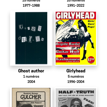
15
numéros
20
numéros
1977–1988
1991–2022
Ghost author
Girlyhead
1
numéros
5
numéros
2004
1996–2004