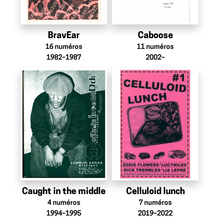
BravEar
Caboose
16
numéros
11
numéros
1982–1987
2002–
Caught in the middle
Celluloid lunch
4
numéros
7
numéros
1994–1995
2019–2022