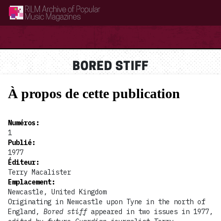
RILM Archive of Popular Music Magazines
BORED STIFF
À propos de cette publication
Numéros
:
1
Publié
:
1977
Éditeur
:
Terry Macalister
Emplacement
:
Newcastle, United Kingdom
Originating in Newcastle upon Tyne in the north of
England,
Bored stiff
appeared in two issues in 1977,