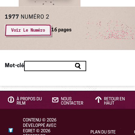
1977
NUMÉRO 2
Voir Le Numéro
16 pages
Mot-clé
À PROPOS DU
NOUS
RETOUR EN
RILM
CONTACTER
HAUT
CONTENU
©
2026
DÉVELOPPÉ AVEC
EGRET
©
2026
PLAN DU SITE