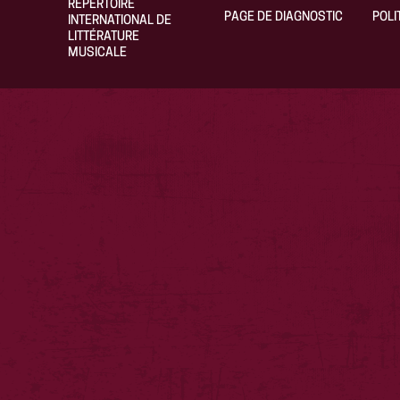
RÉPERTOIRE
PAGE DE DIAGNOSTIC
POLI
INTERNATIONAL DE
LITTÉRATURE
MUSICALE