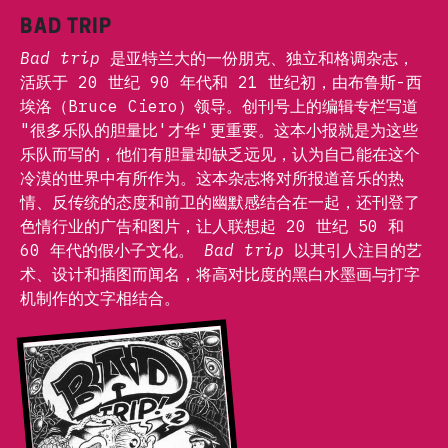
精选Zine
BAD TRIP
Bad trip
是亚特兰大的一份朋克、独立和格调杂志，
活跃于 20 世纪 90 年代和 21 世纪初，由布鲁斯-西
埃洛（Bruce Ciero）领导。创刊号上的编辑专栏写道
"很多乐队的胆量比'才华'更重要。这本小报就是为这些
乐队而写的，他们有胆量却缺乏远见，认为自己能在这个
冷漠的世界中有所作为。这本杂志将对所报道音乐的热
情、反传统的态度和前卫的幽默感结合在一起，还刊登了
色情行业的广告和图片，让人联想起 20 世纪 50 和
60 年代的假小子文化。
Bad trip
以其引人注目的艺
术、设计和插图而闻名，将高对比度的黑白水墨画与打字
机制作的文字相结合。