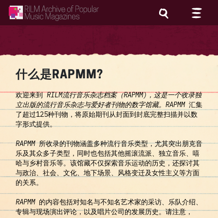
RILM Archive of Popular Music Magazines
什么是RAPMM?
欢迎来到
RILM流行音乐杂志档案（RAPMM)，这是一个收录独
立出版的流行音乐杂志与爱好者刊物的数字馆藏。RAPMM
汇集
了超过125种刊物，将原始期刊从封面到封底完整扫描并以数
字形式提供。
RAPMM
所收录的刊物涵盖多种流行音乐类型，尤其突出朋克音
乐及其众多子类型，同时也包括其他摇滚流派、独立音乐、嘻
哈与乡村音乐等。该馆藏不仅探索音乐运动的历史，还探讨其
与政治、社会、文化、地下场景、风格变迁及女性主义等方面
的关系。
RAPMM
的内容包括对知名与不知名艺术家的采访、乐队介绍、
专辑与现场演出评论，以及唱片公司的发展历史。请注意，