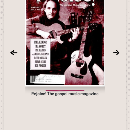
Rejoice! The gospel music magazine
Rejoice! 