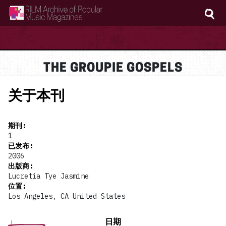
RILM Archive of Popular Music Magazines
THE GROUPIE GOSPELS
关于本刊
期刊
:
1
已发布
:
2006
出版商
:
Lucretia Tye Jasmine
位置
:
Los Angeles, CA United States
日期