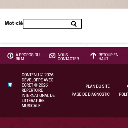
Mot-clé
À PROPOS DU
NOUS
RETOUR EN
RILM
CONTACTER
HAUT
CONTENU
©
2026
DÉVELOPPÉ AVEC
EGRET
©
2026
PLAN DU SITE
RÉPERTOIRE
PAGE DE DIAGNOSTIC
POLI
INTERNATIONAL DE
LITTÉRATURE
MUSICALE