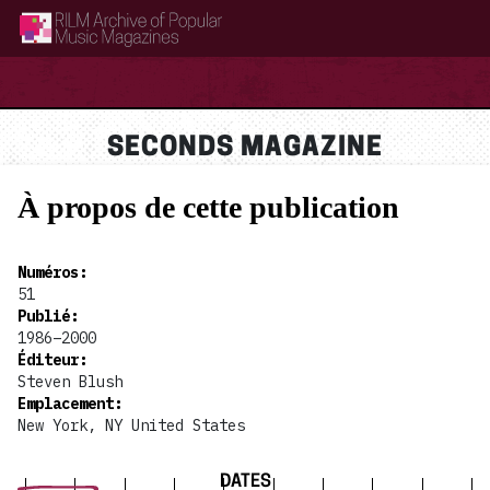
RILM Archive of Popular Music Magazines
SECONDS MAGAZINE
À propos de cette publication
Numéros
:
51
Publié
:
1986–2000
Éditeur
:
Steven Blush
Emplacement
:
New York, NY United States
DATES