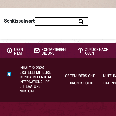
Schlüsselwort
ÜBER
KONTAKTIEREN
ZURÜCK NACH
RILM
SIE UNS
OBEN
INHALT
©
2026
ERSTELLT MIT EGRET
SEITENÜBERSICHT
NUTZU
©
2026
RÉPERTOIRE
INTERNATIONAL DE
DIAGNOSESEITE
DATENS
LITTÉRATURE
MUSICALE