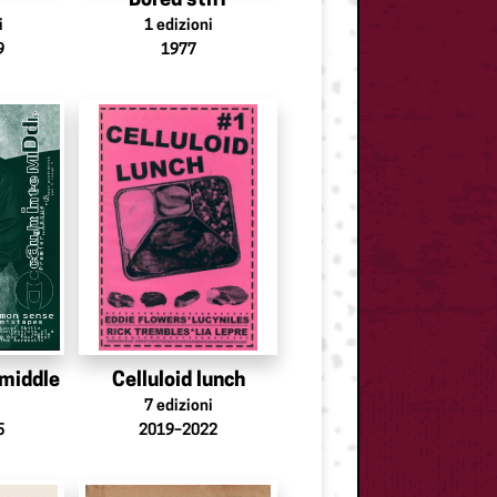
Bored stiff
i
1
edizioni
9
1977
 middle
Celluloid lunch
7
edizioni
5
2019–2022