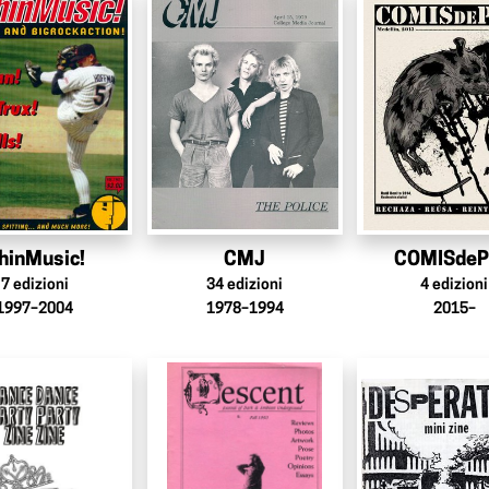
hinMusic!
CMJ
COMISde
7
edizioni
34
edizioni
4
edizioni
1997–2004
1978–1994
2015–