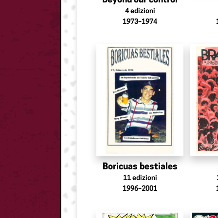
Beyond our control
4
edizioni
1973–1974
Boricuas bestiales
11
edizioni
1996–2001