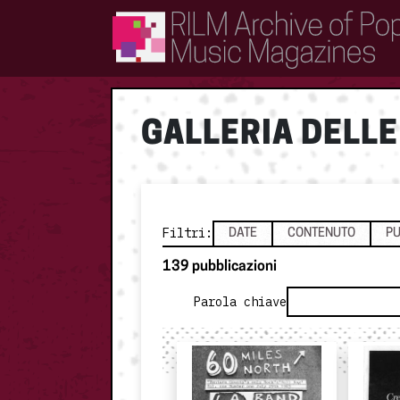
RILM Archive of Popular Music Magazines
GALLERIA DELLE
Filtri
:
DATE
CONTENUTO
PU
139
pubblicazioni
Parola chiave