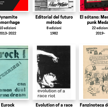
Dynamite
Editorial del futuro
El sótano: Me
emorrhage
método
punk Meda
10
edizioni
8
edizioni
22
edizion
2013–2022
1982
2019–
Eurock
Evolution of a race
Fanzinoteca d