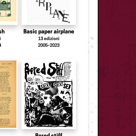
sh
Basic paper airplane
i
13
edizioni
4
2005–2023