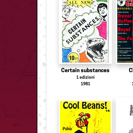
Certain substances
C
1
edizioni
1981