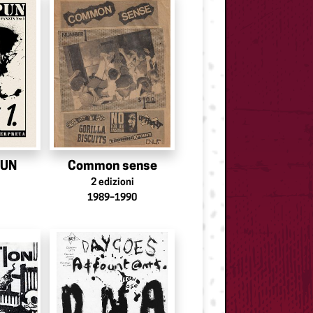
PUN
Common sense
2
edizioni
1989–1990