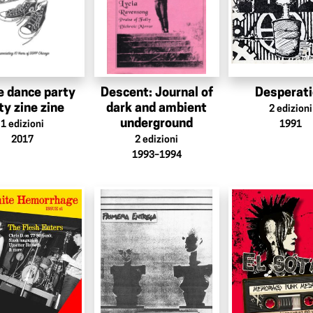
e dance party
Descent: Journal of
Desperat
ty zine zine
dark and ambient
2
edizioni
underground
1
edizioni
1991
2017
2
edizioni
1993–1994