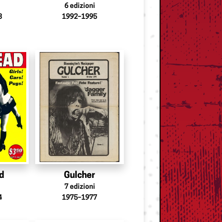
6
edizioni
3
1992–1995
d
Gulcher
7
edizioni
4
1975–1977