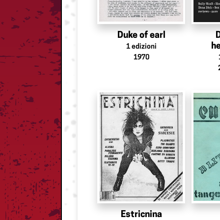
Duke of earl
h
1
edizioni
1970
Estricnina