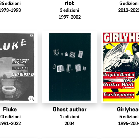
riot
36
edizioni
5
edizioni
1973–1993
3
edizioni
2013–202
1997–2002
Fluke
Ghost author
Girlyhea
20
edizioni
1
edizioni
5
edizioni
1991–2022
2004
1996–200