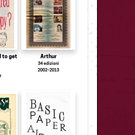
 to get
Arthur
34
edizioni
2002–2013
7