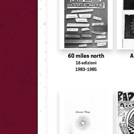
60 miles north
A
16
edizioni
1983–1985