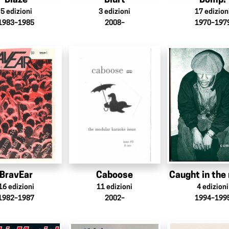
Blaze
Blurt
Bomp!
5
edizioni
3
edizioni
17
edizion
1983–1985
2008–
1970–197
BravEar
Caboose
Caught in the
16
edizioni
11
edizioni
4
edizioni
1982–1987
2002–
1994–199